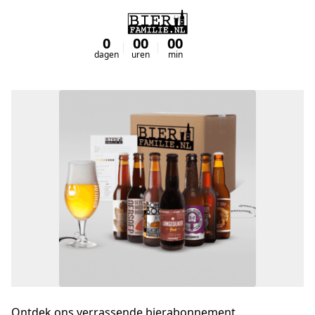
0
00
00
00
dagen
uren
min
sec
Ontdek ons verrassende bierabonnement